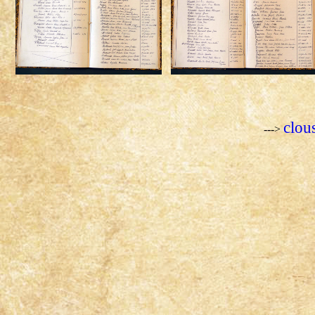
clou
--->