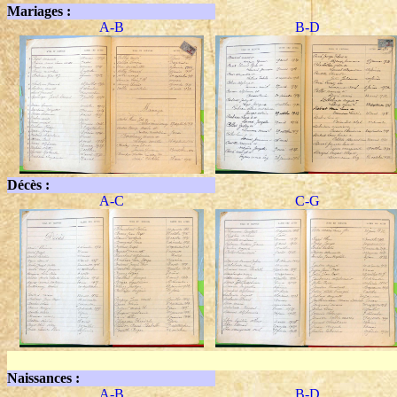
Mariages :
A-B
B-D
Décès :
A-C
C-G
Naissances :
A-B
B-D