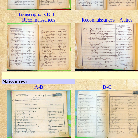
Transcriptions D-T +
Reconnaissances
Reconnaissances + Autres
Naissances :
A-B
B-C