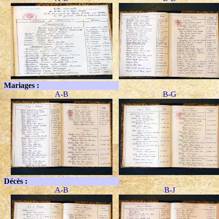
Mariages :
A-B
B-G
Décès :
A-B
B-J