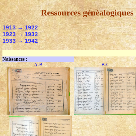
Ressources généalogiques 
1913 → 1922
1923 → 1932
1933 → 1942
Naissances :
A-B
B-C