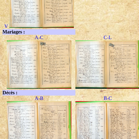
V
Mariages :
A-C
C-L
Décès :
A-B
B-C